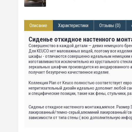
Описание
Характеристики
Отзывы (0)
Сиденье откидное настенного монта
Совершенство в каждой детали — девиз немецкого бре
Для KEUCO нет маловажных вещей, поэтому все изделия 
шкафы - отличаются совершенно идеальным немецким к
изготавливаются исключительно из хрустального стекла
зеркальных шкафчик производится из анодированного а
получает безупречно качественное изделие.
Коллекция Plan от Keuco полностью соответствует евр
непритязательный дизайн идеально дополнит любой сану
и специфические позиции, такие как фены, стульчики, р
Сиденье откидное настенного монтажа,мягкое. Размер:3
лакированный/темно-серый,алюминий лакированный/св
зависимости от типа стены ( всю дополнительную инфор