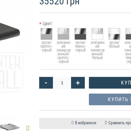
35520 грн
Цвет:
*
хром/
алюмин
хром/
алюмин
хром/
ал
светло-
ий
темно-
ий
белый
серый
лакиров
серый
лакиров
лак
анный/
анный/
ан
светло-
белый
те
серый
се
-
+
КУ
КУПИТЬ 
В избранное
Сравнить пр