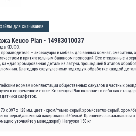
файлы для скачивания
жа Keuco Plan - 14983010037
нда KEUCO.
производителя — аксессуары и мебель для ванных комнат, смесители, 
ачеством и притягательным балансом пропорций. Все стеклянные и зе
, каждая хромированная деталь из латуни, прошедшей 8 этапов обработ
люминия. Благодаря скрупулезному подходу к обработке каждой детал
опейским нормам комплектации общественных санузлов и частных резид
зел в современном стиле. Коллекция Plan включает в себя как стандар
аздатчики салфеток.
70 х 397 х 128 мм, цвет - хром/темно-серый,хром/светло-серый, хром/
етло-серый,алюминий лакированный/белый. Крепления заказываются о
мацию уточняйте у менеджера!). Нагрузка 150 кг