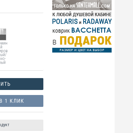
юмин
ий
иров
ный/
мно-
рый
ПИТЬ
В 1 КЛИК
одукт