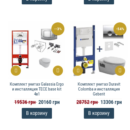
--3%
-54%
Комплект унитаз Galassia Ergo
Комплект унитаз Duravit
и инсталляция TECE base kit
Colomba и инсталляция
4в1
Geberit
19536 грн
20160 грн
28752 грн
13306 грн
В корзину
В корзину