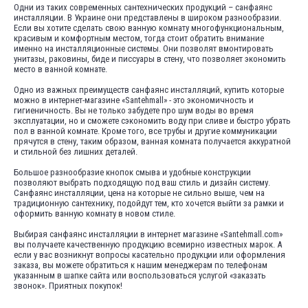
Одни из таких современных сантехнических продукций – санфаянс
инсталляции. В Украине они представлены в широком разнообразии.
Если вы хотите сделать свою ванную комнату многофункциональным,
красивым и комфортным местом, тогда стоит обратить внимание
именно на инсталляционные системы. Они позволят вмонтировать
унитазы, раковины, биде и писсуары в стену, что позволяет экономить
место в ванной комнате.
Одно из важных преимуществ санфаянс инсталляций, купить которые
можно в интернет-магазине «Santehmall» - это экономичность и
гигиеничность. Вы не только забудете про шум воды во время
эксплуатации, но и сможете сэкономить воду при сливе и быстро убрать
пол в ванной комнате. Кроме того, все трубы и другие коммуникации
прячутся в стену, таким образом, ванная комната получается аккуратной
и стильной без лишних деталей.
Большое разнообразие кнопок смыва и удобные конструкции
позволяют выбрать подходящую под ваш стиль и дизайн систему.
Санфаянс инсталляции, цена на которые не сильно выше, чем на
традиционную сантехнику, подойдут тем, кто хочется выйти за рамки и
оформить ванную комнату в новом стиле.
Выбирая санфаянс инсталляции в интернет магазине «Santehmall.com»
вы получаете качественную продукцию всемирно известных марок. А
если у вас возникнут вопросы касательно продукции или оформления
заказа, вы можете обратиться к нашим менеджерам по телефонам
указанным в шапке сайта или воспользоваться услугой «заказать
звонок». Приятных покупок!