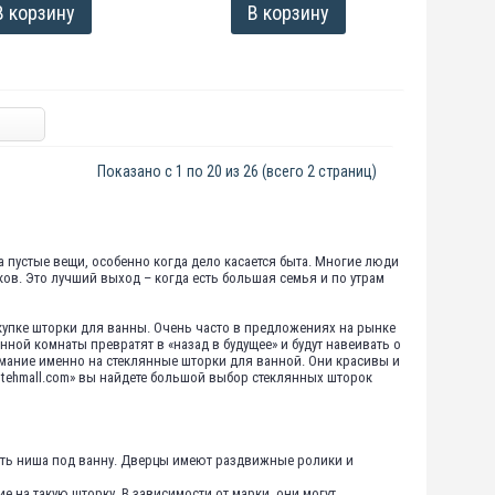
В корзину
В корзину
Показано с 1 по 20 из 26 (всего 2 страниц)
 на пустые вещи, особенно когда дело касается быта. Многие люди
ов. Это лучший выход – когда есть большая семья и по утрам
окупке шторки для ванны. Очень часто в предложениях на рынке
ой комнаты превратят в «назад в будущее» и будут навеивать о
нимание именно на стеклянные шторки для ванной. Они красивы и
antehmall.com» вы найдете большой выбор стеклянных шторок
сть ниша под ванну. Дверцы имеют раздвижные ролики и
е на такую шторку. В зависимости от марки, они могут