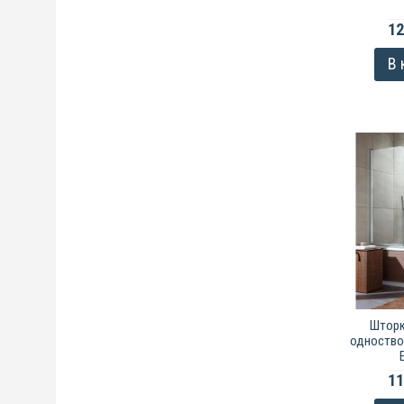
12
В 
Шторк
одноство
11