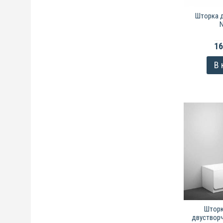
Шторка 
N
16
В 
Шторк
двустворч