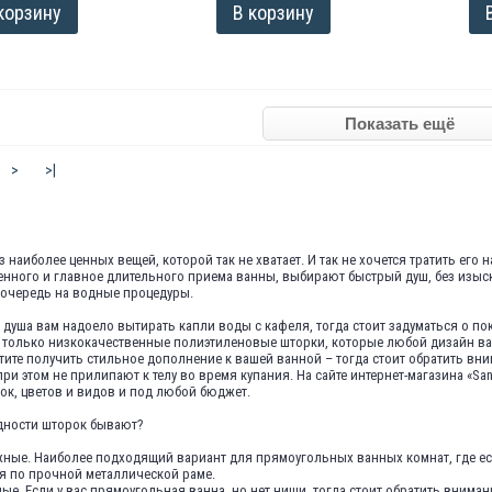
корзину
В корзину
>
>|
з наиболее ценных вещей, которой так не хватает. И так не хочется тратить его
нного и главное длительного приема ванны, выбирают быстрый душ, без изыск
 очередь на водные процедуры.
 душа вам надоело вытирать капли воды с кафеля, тогда стоит задуматься о п
только низкокачественные полиэтиленовые шторки, которые любой дизайн ванн
отите получить стильное дополнение к вашей ванной – тогда стоит обратить в
ри этом не прилипают к телу во время купания. На сайте интернет-магазина «S
ок, цветов и видов и под любой бюджет.
дности шторок бывают?
ные. Наиболее подходящий вариант для прямоугольных ванных комнат, где е
я по прочной металлической раме.
ые. Если у вас прямоугольная ванна, но нет ниши, тогда стоит обратить внимани