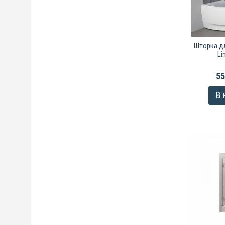
Шторка дл
Li
55
В 