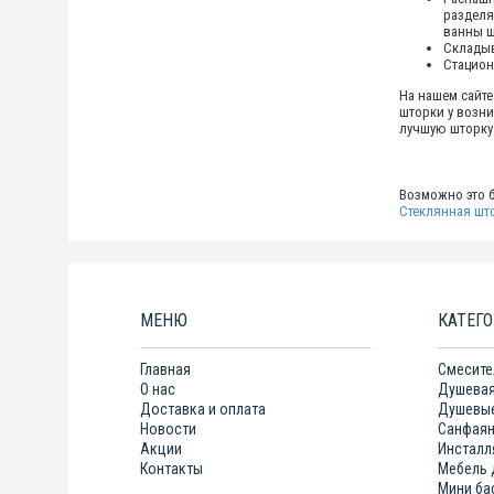
разделя
ванны ш
Складыв
Стацион
На нашем сайте
шторки у возни
лучшую шторку 
Возможно это б
Стеклянная шт
МЕНЮ
КАТЕГ
Главная
Смесите
О нас
Душевая
Доставка и оплата
Душевые
Новости
Санфая
Акции
Инсталл
Контакты
Мебель 
Мини ба