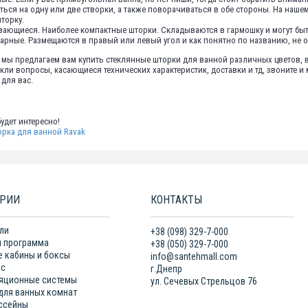
ться на одну или две створки, а также поворачиваться в обе стороны. На наш
торку.
ающиеся. Наиболее компактные шторки. Складываются в гармошку и могут быть
арные. Размещаются в правый или левый угол и как понятно по названию, не о
 мы предлагаем вам купить стеклянные шторки для ванной различных цветов, в
кли вопросы, касающиеся технических характеристик, доставки и тд, звоните 
для вас.
удет интересно!
орка для ванной Ravak
ОРИИ
КОНТАКТЫ
ли
+38 (098) 329-7-000
 программа
+38 (050) 329-7-000
 кабины и боксы
info@santehmall.com
нс
г.Днепр
яционные системы
ул. Сечевых Стрельцов 76
для ванных комнат
ссейны