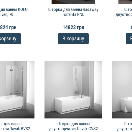
для ванны KOLO
Шторка для ванны Radaway
Што
iven, 70
Torrenta PND
двуствор
824 грн
14823 грн
корзину
В корзину
а для ванны
Шторка для ванны
Што
атая Ravak BVS2
двустворчатая Ravak CVS2
двуство