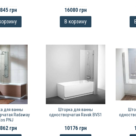
845 грн
16080 грн
корзину
В корзину
а для ванны
Шторка для ванны
Што
рчатая Radaway
одностворчатая Ravak BVS1
одноство
Eos PNJ
862 грн
10176 грн