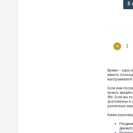
В 
2
1
Время – одна и
вместо полноце
выстраивается
Если вам после
можно увидеть 
90х. Если вы х
долговечны и п
различных мар
Какие разнови
Раздвиж
движутс
Распашн