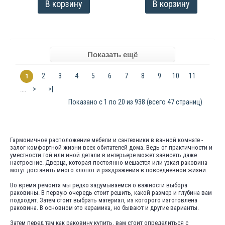
В корзину
В корзину
2
3
4
5
6
7
8
9
10
11
1
>
>|
....
Показано с 1 по 20 из 938 (всего 47 страниц)
Гармоничное расположение мебели и сантехники в ванной комнате -
залог комфортной жизни всех обитателей дома. Ведь от практичности и
уместности той или иной детали в интерьере может зависеть даже
настроение. Дверца, которая постоянно мешается или узкая раковина
могут доставить много хлопот и раздражения в повседневной жизни.
Во время ремонта мы редко задумываемся о важности выбора
раковины. В первую очередь стоит решить, какой размер и глубина вам
подходят. Затем стоит выбрать материал, из которого изготовлена
раковина. В основном это керамика, но бывают и другие варианты.
Затем перед тем как раковину купить, вам стоит определиться с