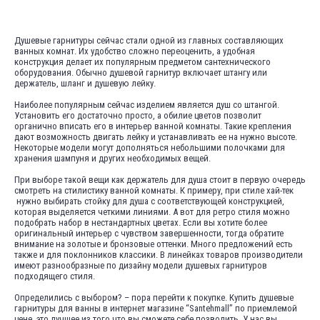
Душевые гарнитуры сейчас стали одной из главных составляющих
ванных комнат. Их удобство сложно переоценить, а удобная
конструкция делает их популярным предметом сантехнического
оборудования. Обычно душевой гарнитур включает штангу или
держатель, шланг и душевую лейку.
Наиболее популярным сейчас изделием является душ со штангой.
Установить его достаточно просто, а обилие цветов позволит
органично вписать его в интерьер ванной комнаты. Такие крепления
дают возможность двигать лейку и устанавливать ее на нужно высоте.
Некоторые модели могут дополняться небольшими полочками для
хранения шампуня и других необходимых вещей.
При выборе такой вещи как держатель для душа стоит в первую очередь
смотреть на стилистику ванной комнаты. К примеру, при стиле хай-тек
нужно выбирать стойку для душа с соответствующей конструкцией,
которая выделяется четкими линиями. А вот для ретро стиля можно
подобрать набор в нестандартных цветах. Если вы хотите более
оригинальный интерьер с чувством завершенности, тогда обратите
внимание на золотые и бронзовые оттенки. Много предложений есть
также и для поклонников классики. В линейках товаров производители
имеют разнообразные по дизайну модели душевых гарнитуров
подходящего стиля.
Определились с выбором? – пора перейти к покупке. Купить душевые
гарнитуры для ванны в интернет магазине “Santehmall” по приемлемой
цене, это лучшее из того что вы сможете себе позволить. У нас вы