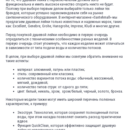
функциональна и иметь высокое качество спорить никто не будет.
Поэтому при выборе первым делом выбирайте только лейки тех
брендов, которые успешно зарекомендовали себя на рынке
сантехнического оборудования. В интернет-магазине «Santehmall» мы
предлагаем душевые лейки только известных и надежных марок, таких
как: Excellent, Genebre, Grohe, Hansgrohe, Imprese, Kludi и многие другие.
Перед покупкой душевой лейки необходимо в первую очередь
определиться с техническими особенностями разных моделей. В
первую очередь стоит упомянуть, что каждое изделие может отличаться
в зависимости от типа подачи воды и количества потоков.
В целом, при выборе душевой лейки мы советуем обратить внимание на
такие аспекты:
материал: алюминий, латунь или пластик;
стиль: современный или классика;
количество вариантов потока воды: обычный, массажный,
мягкий, дождевой;
количество типов струи: от одного до пяти;
цвет: белый, никель, хром, хром/белый, черный, золото, бронза.
Некоторые модели также могут иметь широкий перечень полезных
характеристик, к примеру:
Экоструя. Технология, которая сохраняет полноценный поток
воды, при этом насадка позволяет снизить расход практически
вдвое.
Функция QuickClean, которая эффективно защищает душевую
лейку от известкового налета.