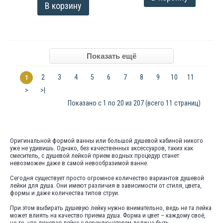
В корзину
2
3
4
5
6
7
8
9
10
11
1
>
>|
Показано с 1 по 20 из 207 (всего 11 страниц)
Оригинальной формой ванны или большой душевой кабиной никого
уже не удивишь. Однако, без качественных аксессуаров, таких как
смеситель, с душевой лейкой прием водных процедур станет
невозможен даже в самой невообразимой ванне.
Сегодня существует просто огромное количество вариантов душевой
лейки для душа. Они имеют различия в зависимости от стиля, цвета,
формы и даже количества типов струи.
При этом выбирать душевую лейку нужно внимательно, ведь не та лейка
может влиять на качество приема душа. Форма и цвет – каждому своё,
но то, что душевая лейка с переключателем должна быть