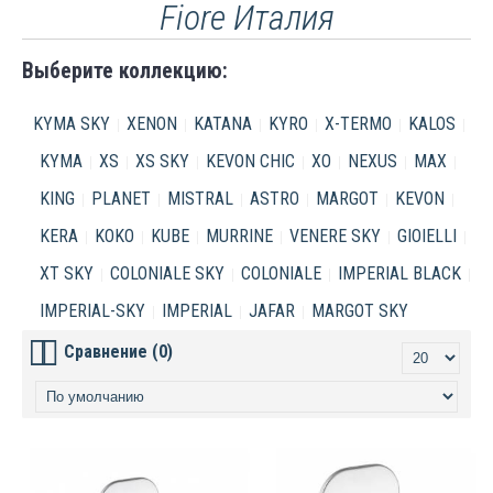
Fiore Италия
Выберите коллекцию:
KYMA SKY
XENON
KATANA
KYRO
X-TERMO
KALOS
KYMA
XS
XS SKY
KEVON CHIC
XO
NEXUS
MAX
KING
PLANET
MISTRAL
ASTRO
MARGOT
KEVON
KERA
KOKO
KUBE
MURRINE
VENERE SKY
GIOIELLI
XT SKY
COLONIALE SKY
COLONIALE
IMPERIAL BLACK
IMPERIAL-SKY
IMPERIAL
JAFAR
MARGOT SKY
Сравнение (0)