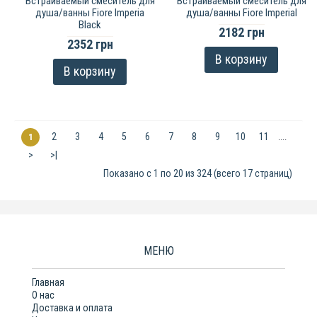
Встраиваемый смеситель для
Встраиваемый смеситель для
душа/ванны Fiore Imperia
душа/ванны Fiore Imperial
Black
2182 грн
2352 грн
В корзину
В корзину
2
3
4
5
6
7
8
9
10
11
1
....
>
>|
Показано с 1 по 20 из 324 (всего 17 страниц)
МЕНЮ
Главная
О нас
Доставка и оплата