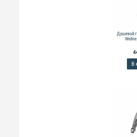
Душевой г
Wellne
4
В 