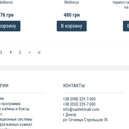
ellness
Wellness
термоста
на
76 грн
480 грн
корзину
В корзину
3
4
5
>
>|
ОРИИ
КОНТАКТЫ
ли
+38 (098) 329-7-000
 программа
+38 (050) 329-7-000
 кабины и боксы
info@santehmall.com
нс
г.Днепр
яционные системы
ул. Сечевых Стрельцов 76
для ванных комнат