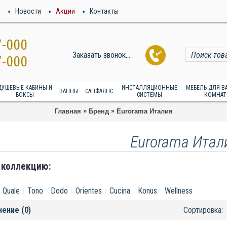
а
Новости
Акции
Контакты
7-000
Заказать звонок...
7-000
ДУШЕВЫЕ КАБИНЫ И
ИНСТАЛЛЯЦИОННЫЕ
МЕБЕЛЬ ДЛЯ 
ВАННЫ
САНФАЯНС
БОКСЫ
СИСТЕМЫ
КОМНАТ
»
»
Главная
Бренд
Eurorama Италия
Eurorama Итал
 коллекцию:
Quale
Tono
Dodo
Orientes
Cucina
Konus
Wellness
нение (0)
Сортировка: