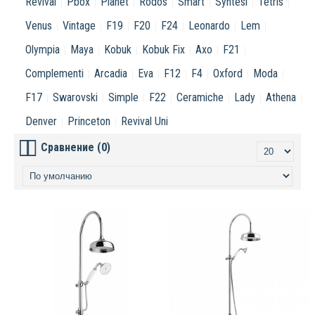
Revival
Pbox
Planet
Rodos
Smart
Syntesi
Tetris
Venus
Vintage
F19
F20
F24
Leonardo
Lem
Olympia
Maya
Kobuk
Kobuk Fix
Axo
F21
Complementi
Arcadia
Eva
F12
F4
Oxford
Moda
F17
Swarovski
Simple
F22
Ceramiche
Lady
Athena
Denver
Princeton
Revival Uni
Сравнение (0)