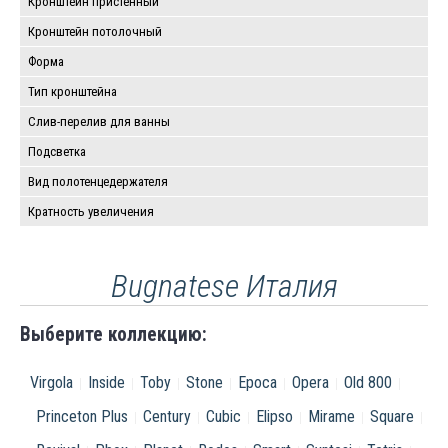
Кронштейн пристенный
Кронштейн потолочный
Форма
Тип кронштейна
Слив-перелив для ванны
Подсветка
Вид полотенцедержателя
Кратность увеличения
Bugnatese Италия
Выберите коллекцию:
Virgola
Inside
Toby
Stone
Epoca
Opera
Old 800
Princeton Plus
Century
Cubic
Elipso
Mirame
Square