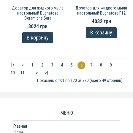
Дозатор для жидкого мыла
Дозатор для жидкого мыла
настольный Bugnatese
настольный Bugnatese F12
Ceramiche Sara
4032 грн
3024 грн
В корзину
В корзину
|<
<
1
2
3
4
5
7
8
9
6
10
11
>
>|
....
Показано с 101 по 120 из 980 (всего 49 страниц)
МЕНЮ
Главная
О нас