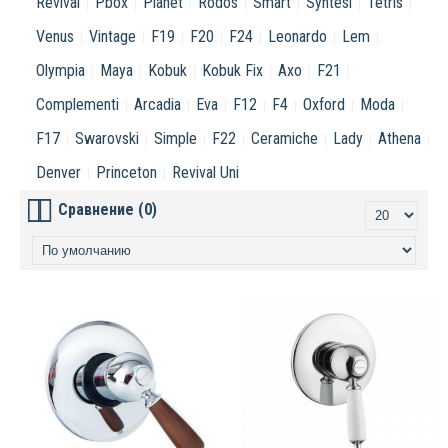
Revival
Pbox
Planet
Rodos
Smart
Syntesi
Tetris
Venus
Vintage
F19
F20
F24
Leonardo
Lem
Olympia
Maya
Kobuk
Kobuk Fix
Axo
F21
Complementi
Arcadia
Eva
F12
F4
Oxford
Moda
F17
Swarovski
Simple
F22
Ceramiche
Lady
Athena
Denver
Princeton
Revival Uni
Сравнение (0)