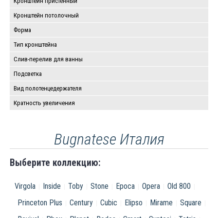
Кронштейн пристенный
Кронштейн потолочный
Форма
Тип кронштейна
Слив-перелив для ванны
Подсветка
Вид полотенцедержателя
Кратность увеличения
Bugnatese Италия
Выберите коллекцию:
Virgola
Inside
Toby
Stone
Epoca
Opera
Old 800
Princeton Plus
Century
Cubic
Elipso
Mirame
Square