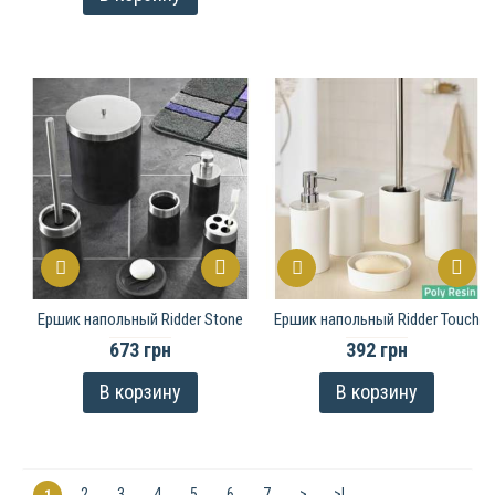
Ершик напольный Ridder Stone
Ершик напольный Ridder Touch
673 грн
392 грн
В корзину
В корзину
2
3
4
5
6
7
>
>|
1