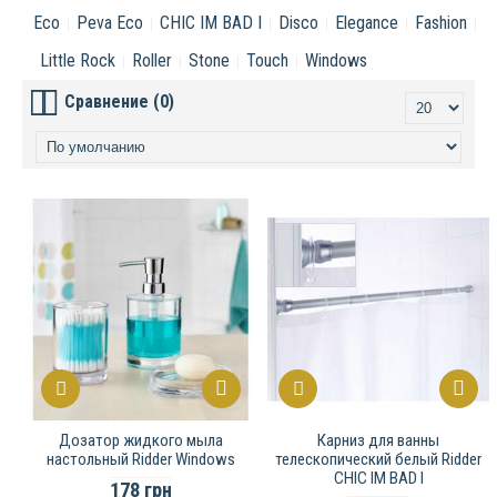
Eco
Peva Eco
CHIC IM BAD I
Disco
Elegance
Fashion
Little Rock
Roller
Stone
Touch
Windows
Сравнение (0)
Дозатор жидкого мыла
Карниз для ванны
настольный Ridder Windows
телескопический белый Ridder
CHIC IM BAD I
178 грн