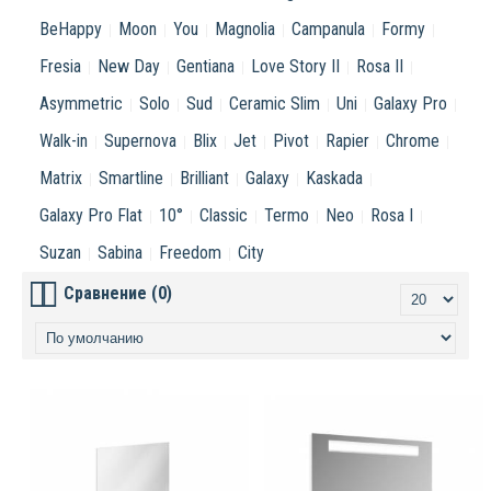
BeHappy
Moon
You
Magnolia
Campanula
Formy
Fresia
New Day
Gentiana
Love Story II
Rosa II
Asymmetric
Solo
Sud
Ceramic Slim
Uni
Galaxy Pro
Walk-in
Supernova
Blix
Jet
Pivot
Rapier
Chrome
Matrix
Smartline
Brilliant
Galaxy
Kaskada
Galaxy Pro Flat
10°
Classic
Termo
Neo
Rosa I
Suzan
Sabina
Freedom
City
Сравнение (0)