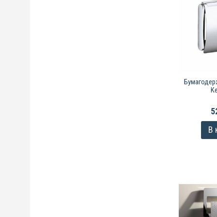
Бумагодер
Ke
5
В 