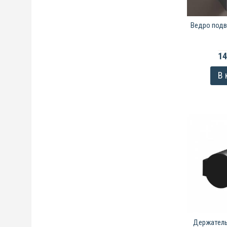
Ведро подв
14
В 
Держатель