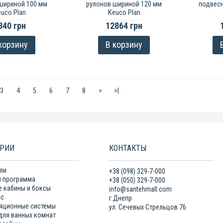
шириной 100 мм
рулонов шириной 120 мм
подвесн
uco Plan
Keuco Plan
840 грн
12864 грн
корзину
В корзину
3
4
5
6
7
8
>
>|
ОРИИ
КОНТАКТЫ
ли
+38 (098) 329-7-000
 программа
+38 (050) 329-7-000
 кабины и боксы
info@santehmall.com
нс
г.Днепр
яционные системы
ул. Сечевых Стрельцов 76
для ванных комнат