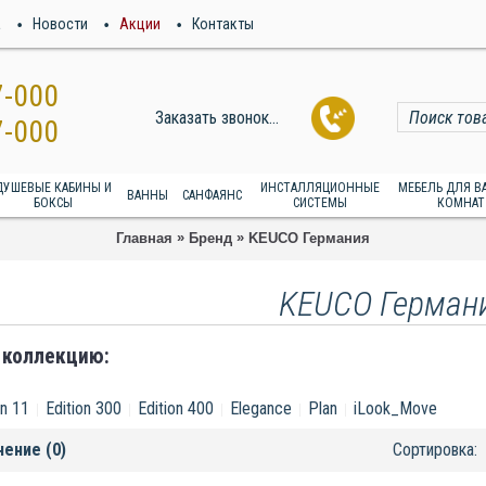
а
Новости
Акции
Контакты
7-000
Заказать звонок...
7-000
ДУШЕВЫЕ КАБИНЫ И
ИНСТАЛЛЯЦИОННЫЕ
МЕБЕЛЬ ДЛЯ 
ВАННЫ
САНФАЯНС
БОКСЫ
СИСТЕМЫ
КОМНАТ
»
»
Главная
Бренд
KEUCO Германия
KEUCO Герман
 коллекцию:
on 11
Edition 300
Edition 400
Elegance
Plan
iLook_Move
нение (0)
Сортировка: