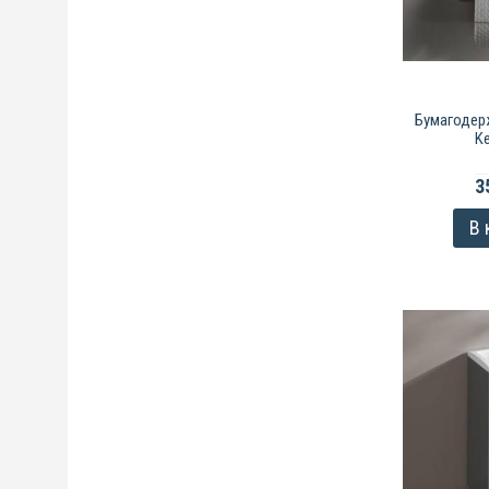
Бумагодер
Ke
3
В 