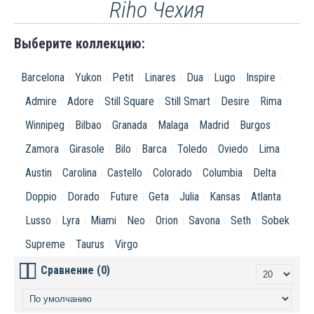
Riho Чехия
Выберите коллекцию:
Barcelona
Yukon
Petit
Linares
Dua
Lugo
Inspire
Admire
Adore
Still Square
Still Smart
Desire
Rima
Winnipeg
Bilbao
Granada
Malaga
Madrid
Burgos
Zamora
Girasole
Bilo
Barca
Toledo
Oviedo
Lima
Austin
Carolina
Castello
Colorado
Columbia
Delta
Doppio
Dorado
Future
Geta
Julia
Kansas
Atlanta
Lusso
Lyra
Miami
Neo
Orion
Savona
Seth
Sobek
Supreme
Taurus
Virgo
Сравнение (0)