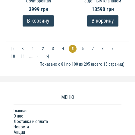
Cosmopolitan
с донным клапаном
3999 грн
13590 грн
В корзину
В корзину
|<
<
1
2
3
4
6
7
8
9
5
10
11
>
>|
....
Показано с 81 по 100 из 295 (всего 15 страниц)
МЕНЮ
Главная
О нас
Доставка и оплата
Новости
Акции