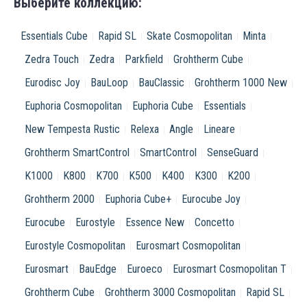
Выберите коллекцию:
Essentials Cube
Rapid SL
Skate Cosmopolitan
Minta
Zedra Touch
Zedra
Parkfield
Grohtherm Cube
Eurodisc Joy
BauLoop
BauClassic
Grohtherm 1000 New
Euphoria Cosmopolitan
Euphoria Cube
Essentials
New Tempesta Rustic
Relexa
Angle
Lineare
Grohtherm SmartControl
SmartControl
SenseGuard
K1000
K800
K700
K500
K400
K300
K200
Grohtherm 2000
Euphoria Cube+
Eurocube Joy
Eurocube
Eurostyle
Essence New
Concetto
Eurostyle Cosmopolitan
Eurosmart Cosmopolitan
Eurosmart
BauEdge
Euroeco
Eurosmart Cosmopolitan T
Grohtherm Cube
Grohtherm 3000 Cosmopolitan
Rapid SL