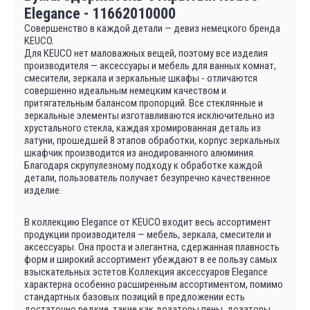
Elegance - 11662010000
Совершенство в каждой детали — девиз немецкого бренда
KEUCO.
Для KEUCO нет маловажных вещей, поэтому все изделия
производителя — аксессуары и мебель для ванных комнат,
смесители, зеркала и зеркальные шкафы - отличаются
совершенно идеальным немецким качеством и
притягательным балансом пропорций. Все стеклянные и
зеркальные элементы изготавливаются исключительно из
хрустального стекла, каждая хромированная деталь из
латуни, прошедшей 8 этапов обработки, корпус зеркальных
шкафчик производится из анодированного алюминия.
Благодаря скрупулезному подходу к обработке каждой
детали, пользователь получает безупречно качественное
изделие.
В коллекцию Elegance от KEUCO входит весь ассортимент
продукции производителя — мебель, зеркала, смесители и
аксессуары. Она проста и элегантна, сдержанная плавность
форм и широкий ассортимент убеждают в ее пользу самых
взыскательных эстетов.Коллекция аксессуаров Elegance
характерна особенно расширенным ассортиментом, помимо
стандартных базовых позиций в предложении есть
достаточно редкие, такие как дозаторы пены, дозаторы